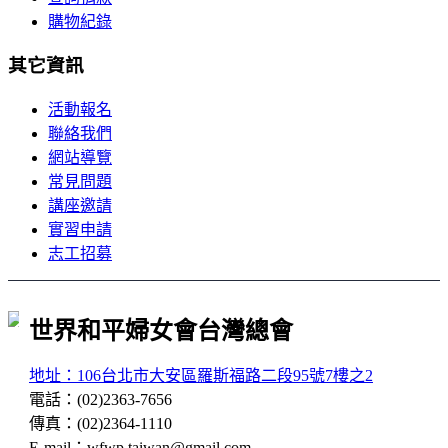
購物紀錄
其它資訊
活動報名
聯絡我們
網站導覽
常見問題
講座邀請
實習申請
志工招募
世界和平婦女會台灣總會
地址：106台北市大安區羅斯福路二段95號7樓之2
電話
：
(02)2363-7656
傳真
：
(02)2364-1110
E-mail
：
wfwp.taiwan@gmail.com