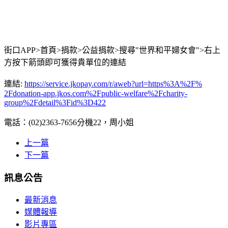
街口
APP>首頁>捐款>公益捐款>搜尋"
世界和平婦女會">右上
方按下箭頭即可獲得貴單位的連結
連結:
https://service.jkopay.com/r/
aweb?url=https%3A%2F%
2Fdonation-app.jkos.com%
2Fpublic-welfare%2Fcharity-
group%2Fdetail%3Fid%3D422
電話：(02)2363-7656分機22，周小姐
上一篇
下一篇
訊息公告
最新消息
媒體報導
影片專區