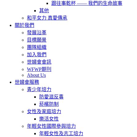
跟往事乾杯 —— 我們的生命故事
其他
和平女力 真愛傳承
關於我們
發展沿革
目標願景
團隊組織
加入我們
世婦會會訊
WFWP期刊
About Us
世婦會服務
青少年培力
防愛滋反毒
菸檳防制
女性及家庭培力
樂活女性
年輕女性國際參與培力
年輕女性及志工培力