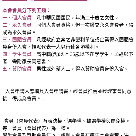
本會會員分下列五類：
一．個人會員：
凡中華民國國民，年滿二十歲之女性。
二．永久會員：
同個人會員資格，但一次繳交永久會費者，得
成為永久會員。
三．團體會員：
凡經政府立案之非營利單位或企業得以團體會
員身份入會，推派代表一人以行使各項權利。
四．學生會員：
高中職(含)以上-35歲以下在學學生。18歲以下
者，需附家長同意書。
五．贊助會員：
男性或外籍人士，得以贊助會員身份入會。
- 入會申請人應填具入會申請書，經會員推薦並經理事會同意
後，得成為會員。 -
·會員（會員代表）有表決權、選舉權、被選舉權與罷免權。
每一會員（會員代表）為一權。
學生會員及贊助會員無以上權利。會員有遵守本會章程、決