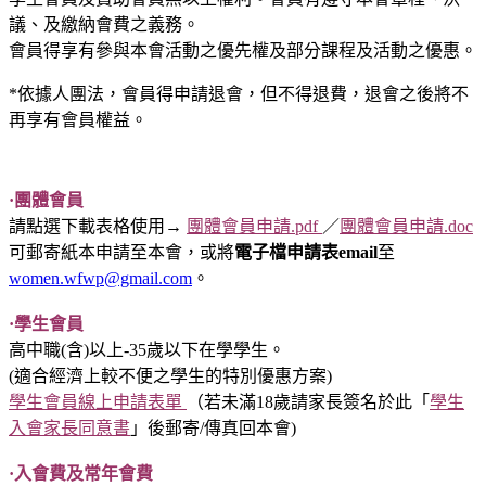
議、及繳納會費之義務。
會員得享有參與本會活動之優先權及部分課程及活動之優惠。
*依據人團法，會員得申請退會，但不得退費，退會之後將不
再享有會員權益。
·團體會員
請點選下載表格使用→
團體會員申請.pdf
／
團體會員申請.doc
可郵寄紙本申請至本會，或將
電子檔申請表email
至
women.wfwp@gmail.com
。
·學生會員
高中職(含)以上-35歲以下在學學生。
(適合經濟上較不便之學生的特別優惠方案)
學生會員線上申請表單
（若未滿18歲請家長簽名於此「
學生
入會家長同意書
」後郵寄/傳真回本會)
·入會費及常年會費