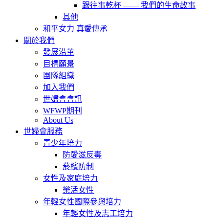
跟往事乾杯 —— 我們的生命故事
其他
和平女力 真愛傳承
關於我們
發展沿革
目標願景
團隊組織
加入我們
世婦會會訊
WFWP期刊
About Us
世婦會服務
青少年培力
防愛滋反毒
菸檳防制
女性及家庭培力
樂活女性
年輕女性國際參與培力
年輕女性及志工培力