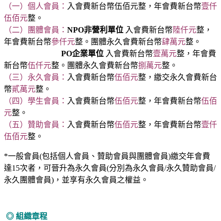
（一）個人會員：
入會費新台幣伍佰元整，年會費新台幣
壹仟
伍佰元
整。
（二）團體會員：
NPO非營利單位
入會費新台幣
陸仟元
整，
年會費新台幣
參仟元
整。團體永久會費新台幣
肆萬元
整。
PO企業單位
入會費新台幣
壹萬元
整，年會費
新台幣
伍仟元
整。團體永久會費新台幣
捌萬元
整。
（三）永久會員：
入會費新台幣
伍佰元
整，繳交永久會費新台
幣
貳萬元
整。
（四）學生會員：
入會費新台幣
伍佰元
整，年會費新台幣
伍佰
元
整。
（五）贊助會員：
入會費新台幣
伍佰元
整，年會費新台幣
壹仟
伍佰元
整。
*一般會員(包括個人會員、贊助會員與團體會員)繳交年會費
達15次者，可晉升為永久會員(分別為永久會員/永久贊助會員/
永久團體會員)，並享有永久會員之權益。
◎ 組織章程