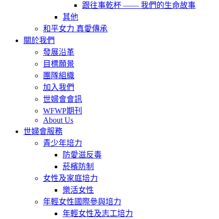
跟往事乾杯 —— 我們的生命故事
其他
和平女力 真愛傳承
關於我們
發展沿革
目標願景
團隊組織
加入我們
世婦會會訊
WFWP期刊
About Us
世婦會服務
青少年培力
防愛滋反毒
菸檳防制
女性及家庭培力
樂活女性
年輕女性國際參與培力
年輕女性及志工培力