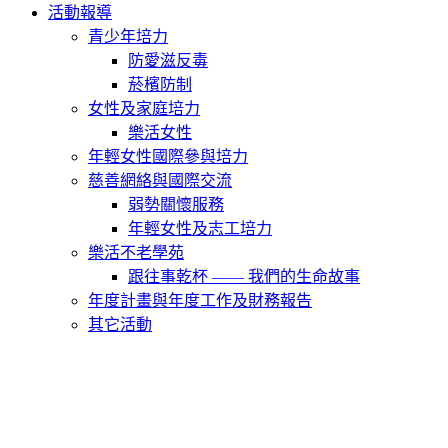
活動報導
青少年培力
防愛滋反毒
菸檳防制
女性及家庭培力
樂活女性
年輕女性國際參與培力
慈善網絡與國際交流
弱勢關懷服務
年輕女性及志工培力
樂活不老學苑
跟往事乾杯 —— 我們的生命故事
年度計畫與年度工作及財務報告
其它活動