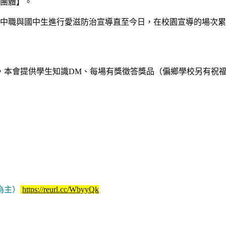
士團體】。
高中職與國中生進行愛滋防治宣導直至今日，在校園宣導的場次
，本會提供學生知識DM、每場有獎徵答獎品（偏鄉學校另有祝福
為主）
https://reurl.cc/WbyyQk