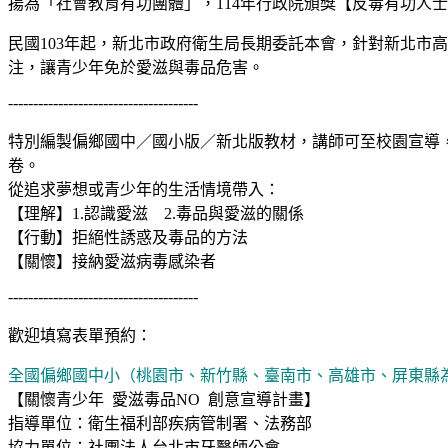
揚為「社會教育有功團體」，114年行政院頒獎【反毒有功人
民國103年起，新北市政府衛生局長期委託本會，針對新北市
注，讓青少年免於愛滋與毒品危害。
--------------------------------------
特別編製偏鄉國中／國小版／新北版教材，講師可至校園宣導
卷。
從追求夢想或青少年的生活情境帶入：
【理解】1.認識愛滋 2.毒品與愛滋的關係
【行動】拒絕性誘惑及毒品的方法
【關懷】接納愛滋病毒感染者
--------------------------------------
歡迎填寫表單預約：
全國偏鄉國中小（桃園市、新竹縣、臺南市、高雄市、屏東縣
【關懷青少年 愛滋毒品NO 創意宣導計畫】
指導單位：衛生福利部疾病管制署、法務部
協力單位：社團法人台北市牙醫師公會