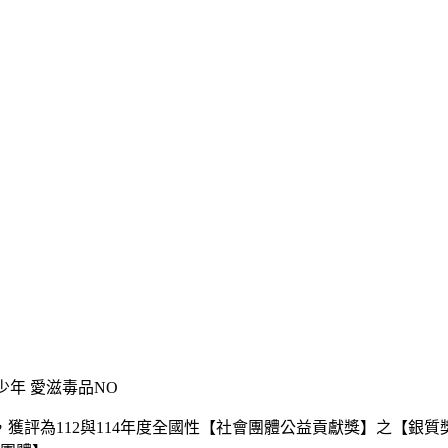
獲評為112與114年度全國性【社會團體公益貢獻獎】之【銀