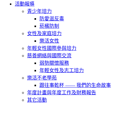
活動報導
青少年培力
防愛滋反毒
菸檳防制
女性及家庭培力
樂活女性
年輕女性國際參與培力
慈善網絡與國際交流
弱勢關懷服務
年輕女性及志工培力
樂活不老學苑
跟往事乾杯 —— 我們的生命故事
年度計畫與年度工作及財務報告
其它活動