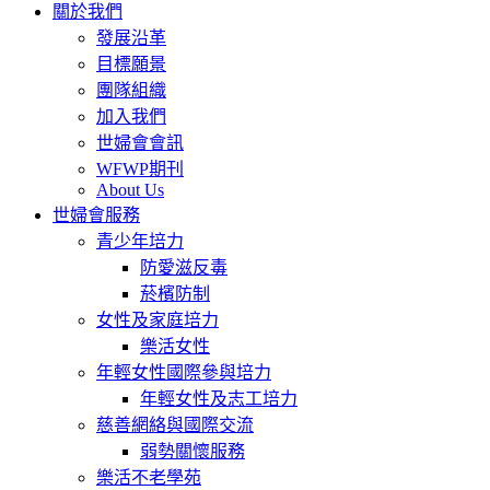
關於我們
發展沿革
目標願景
團隊組織
加入我們
世婦會會訊
WFWP期刊
About Us
世婦會服務
青少年培力
防愛滋反毒
菸檳防制
女性及家庭培力
樂活女性
年輕女性國際參與培力
年輕女性及志工培力
慈善網絡與國際交流
弱勢關懷服務
樂活不老學苑