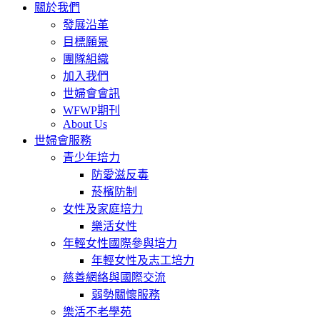
關於我們
發展沿革
目標願景
團隊組織
加入我們
世婦會會訊
WFWP期刊
About Us
世婦會服務
青少年培力
防愛滋反毒
菸檳防制
女性及家庭培力
樂活女性
年輕女性國際參與培力
年輕女性及志工培力
慈善網絡與國際交流
弱勢關懷服務
樂活不老學苑