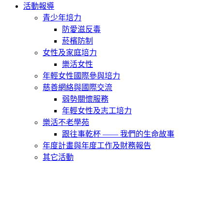
活動報導
青少年培力
防愛滋反毒
菸檳防制
女性及家庭培力
樂活女性
年輕女性國際參與培力
慈善網絡與國際交流
弱勢關懷服務
年輕女性及志工培力
樂活不老學苑
跟往事乾杯 —— 我們的生命故事
年度計畫與年度工作及財務報告
其它活動