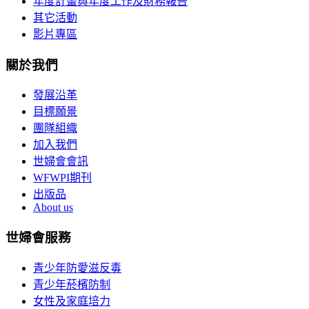
年度計畫與年度工作及財務報告
其它活動
影片專區
關於我們
發展沿革
目標願景
團隊組織
加入我們
世婦會會訊
WFWPI期刊
出版品
About us
世婦會服務
青少年防愛滋反毒
青少年菸檳防制
女性及家庭培力