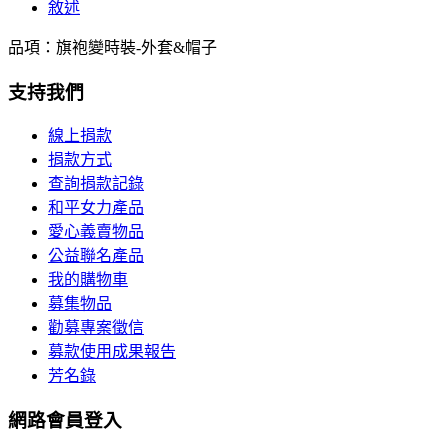
敘述
品項：旗袍變時裝-外套&帽子
支持我們
線上捐款
捐款方式
查詢捐款記錄
和平女力產品
愛心義賣物品
公益聯名產品
我的購物車
募集物品
勸募專案徵信
募款使用成果報告
芳名錄
網路會員登入