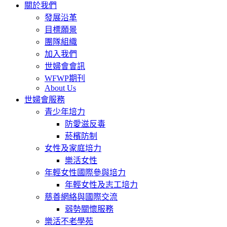
關於我們
發展沿革
目標願景
團隊組織
加入我們
世婦會會訊
WFWP期刊
About Us
世婦會服務
青少年培力
防愛滋反毒
菸檳防制
女性及家庭培力
樂活女性
年輕女性國際參與培力
年輕女性及志工培力
慈善網絡與國際交流
弱勢關懷服務
樂活不老學苑