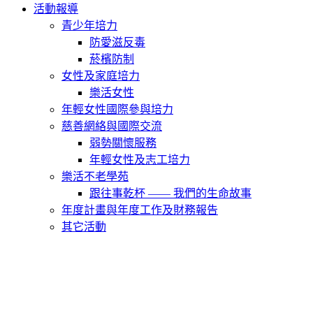
活動報導
青少年培力
防愛滋反毒
菸檳防制
女性及家庭培力
樂活女性
年輕女性國際參與培力
慈善網絡與國際交流
弱勢關懷服務
年輕女性及志工培力
樂活不老學苑
跟往事乾杯 —— 我們的生命故事
年度計畫與年度工作及財務報告
其它活動