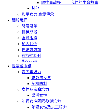
跟往事乾杯 —— 我們的生命故事
其他
和平女力 真愛傳承
關於我們
發展沿革
目標願景
團隊組織
加入我們
世婦會會訊
WFWP期刊
About Us
世婦會服務
青少年培力
防愛滋反毒
菸檳防制
女性及家庭培力
樂活女性
年輕女性國際參與培力
年輕女性及志工培力