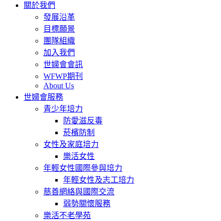
關於我們
發展沿革
目標願景
團隊組織
加入我們
世婦會會訊
WFWP期刊
About Us
世婦會服務
青少年培力
防愛滋反毒
菸檳防制
女性及家庭培力
樂活女性
年輕女性國際參與培力
年輕女性及志工培力
慈善網絡與國際交流
弱勢關懷服務
樂活不老學苑