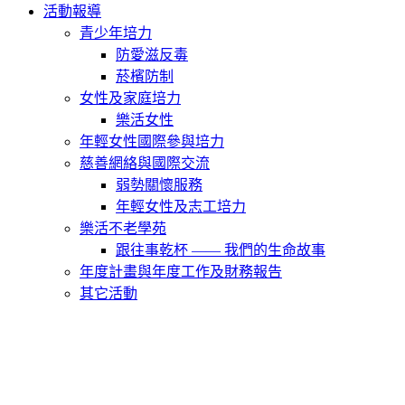
活動報導
青少年培力
防愛滋反毒
菸檳防制
女性及家庭培力
樂活女性
年輕女性國際參與培力
慈善網絡與國際交流
弱勢關懷服務
年輕女性及志工培力
樂活不老學苑
跟往事乾杯 —— 我們的生命故事
年度計畫與年度工作及財務報告
其它活動