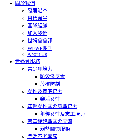
關於我們
發展沿革
目標願景
團隊組織
加入我們
世婦會會訊
WFWP期刊
About Us
世婦會服務
青少年培力
防愛滋反毒
菸檳防制
女性及家庭培力
樂活女性
年輕女性國際參與培力
年輕女性及志工培力
慈善網絡與國際交流
弱勢關懷服務
樂活不老學苑