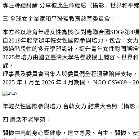
專注聆聽討論 分享彼此生命經驗（攝影／世界和平
三 全球女企業家和平聯盟教育慈善委員會：
本方案以培育年輕女性為核心,對應聯合國SDGs第4項(
自2019年起舉辦年輕女性國際參與培力，包含：女
透過階段性的多元學習設計，提升青年女性對國際婦女
2025年培力由國立臺灣大學名譽教授王麗容、世界
課，
理事長及委員會召集人與委員們全程溫馨陪伴支持，
2025 年 1 月至 2026 年 4 月期間， NGO C
年輕女性國際參與培力 台韓女力 結業大合照（攝影
四 樂活不老學苑：
關懷中高齡身心靈健康，建立尊嚴、自主、關懷、安