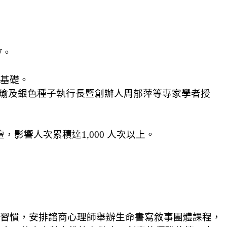
W。
定基礎。
趙文瑜及銀色種子執行長暨創辦人周郁萍等專家學者授
平行論壇，影響人次累積達1,000 人次以上。
的習慣，安排諮商心理師舉辦生命書寫敘事團體課程，