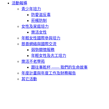
活動報導
青少年培力
防愛滋反毒
菸檳防制
女性及家庭培力
樂活女性
年輕女性國際參與培力
慈善網絡與國際交流
弱勢關懷服務
年輕女性及志工培力
樂活不老學苑
跟往事乾杯 —— 我們的生命故事
年度計畫與年度工作及財務報告
其它活動