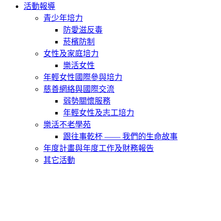
活動報導
青少年培力
防愛滋反毒
菸檳防制
女性及家庭培力
樂活女性
年輕女性國際參與培力
慈善網絡與國際交流
弱勢關懷服務
年輕女性及志工培力
樂活不老學苑
跟往事乾杯 —— 我們的生命故事
年度計畫與年度工作及財務報告
其它活動