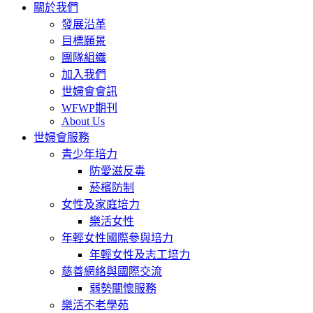
關於我們
發展沿革
目標願景
團隊組織
加入我們
世婦會會訊
WFWP期刊
About Us
世婦會服務
青少年培力
防愛滋反毒
菸檳防制
女性及家庭培力
樂活女性
年輕女性國際參與培力
年輕女性及志工培力
慈善網絡與國際交流
弱勢關懷服務
樂活不老學苑