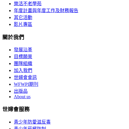
樂活不老學苑
年度計畫與年度工作及財務報告
其它活動
影片專區
關於我們
發展沿革
目標願景
團隊組織
加入我們
世婦會會訊
WFWPI期刊
出版品
About us
世婦會服務
青少年防愛滋反毒
青少年菸檳防制