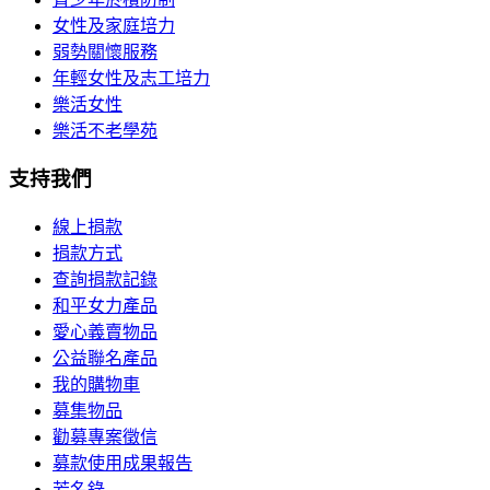
女性及家庭培力
弱勢關懷服務
年輕女性及志工培力
樂活女性
樂活不老學苑
支持我們
線上捐款
捐款方式
查詢捐款記錄
和平女力產品
愛心義賣物品
公益聯名產品
我的購物車
募集物品
勸募專案徵信
募款使用成果報告
芳名錄