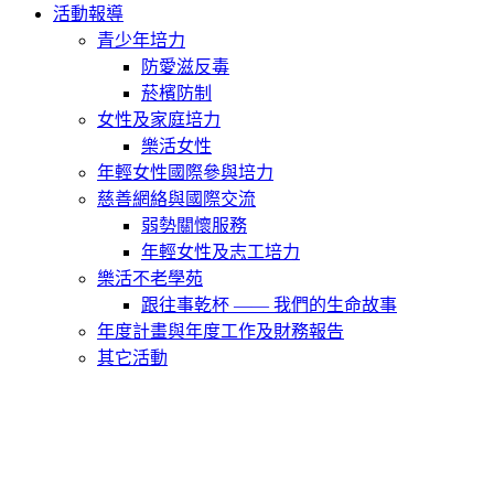
活動報導
青少年培力
防愛滋反毒
菸檳防制
女性及家庭培力
樂活女性
年輕女性國際參與培力
慈善網絡與國際交流
弱勢關懷服務
年輕女性及志工培力
樂活不老學苑
跟往事乾杯 —— 我們的生命故事
年度計畫與年度工作及財務報告
其它活動