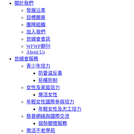
關於我們
發展沿革
目標願景
團隊組織
加入我們
世婦會會訊
WFWP期刊
About Us
世婦會服務
青少年培力
防愛滋反毒
菸檳防制
女性及家庭培力
樂活女性
年輕女性國際參與培力
年輕女性及志工培力
慈善網絡與國際交流
弱勢關懷服務
樂活不老學苑