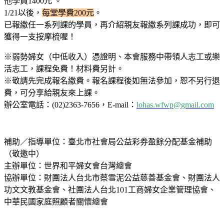
他學員1400元 。
1/21以後，
每堂學費200元
。
已報繳任一系列課的學員，再介紹親友報繳系列課成功，即可
獲得一支按摩梳喔！
※弱勢婦女（中低收入）憑證明、本會服務中帶領人志工或樂
活志工，課程免費！材料費另計。
※敬請先完成報名繳費。報名課程後如無法參加，恕不另行退
費，可分享給親友來上課。
辦公室電話：(02)2363-7656，E-mail：
lohas.wfwp@gmail.com
補助／指導單位：臺北市社會局公益彩券盈餘分配基金補助
（敬邀中）
主辦單位：世界和平婦女會台灣總會
協辦單位：財團法人台北市蔡雪泥公益慈善基金會、財團法人
功文文教基金會、社團法人台北101工商婦女企業管理協會、
中華民國家庭照顧者關懷總會