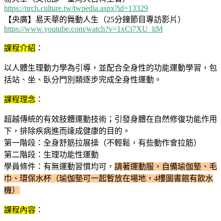
https://nrch.culture.tw/twpedia.aspx?id=13329
【央廣】易天華的舞動人生（25分鐘節目專訪影片）
https://www.youtube.com/watch?v=1xCt7XU_liM
課程介紹
：
以人體生理動力學為引導，並配合全身性的功能運動學習，包
括站、坐、臥分門別類逐步完成全身性運動。
課程理念
：
超越傳統的有效肢體運動技術；引發身體在自然修復功能作用
下，排除疾病進而達成健康的目的。
第一階段：全身舒筋拉展操（不輕鬆，有些動作會拉筋）
第二階段：生理功能性運動
學員條件：有無運動習慣均可，
請著運動服，自備瑜伽墊、毛
巾、環保水杯（瑜伽墊可一起暫放在場地，4樓圖書館有飲水
機）
課程內容
：