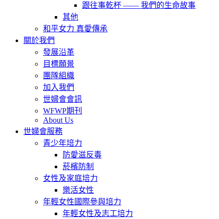
跟往事乾杯 —— 我們的生命故事
其他
和平女力 真愛傳承
關於我們
發展沿革
目標願景
團隊組織
加入我們
世婦會會訊
WFWP期刊
About Us
世婦會服務
青少年培力
防愛滋反毒
菸檳防制
女性及家庭培力
樂活女性
年輕女性國際參與培力
年輕女性及志工培力