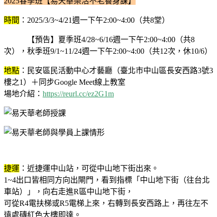
2025春季班【易天華樂活不老養身課】
時間
：2025/3/3~4/21週一下午2:00~4:00（共8堂）
【預告】夏季班4/28~6/16週一下午2:00~4:00（共8
次），秋季班9/1~11/24週一下午2:00~4:00（共12次，休10/6）
地點
：民安區民活動中心才藝廳（臺北市中山區長安西路3號3
樓之1）＋同步Google Meet線上教室
場地介紹：
https://reurl.cc/ez2G1m
捷運
：近捷運中山站，可從中山地下街出來。
1~4出口皆相同方向出閘門，看到指標「中山地下街（往台北
車站）」，向右走進R區中山地下街，
可從R4電扶梯或R5電梯上來，右轉到長安西路上，再往左不
遠處磚紅色大樓即達。