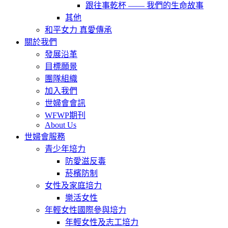
跟往事乾杯 —— 我們的生命故事
其他
和平女力 真愛傳承
關於我們
發展沿革
目標願景
團隊組織
加入我們
世婦會會訊
WFWP期刊
About Us
世婦會服務
青少年培力
防愛滋反毒
菸檳防制
女性及家庭培力
樂活女性
年輕女性國際參與培力
年輕女性及志工培力