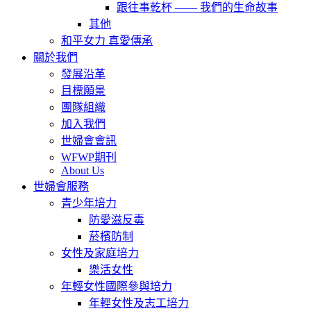
跟往事乾杯 —— 我們的生命故事
其他
和平女力 真愛傳承
關於我們
發展沿革
目標願景
團隊組織
加入我們
世婦會會訊
WFWP期刊
About Us
世婦會服務
青少年培力
防愛滋反毒
菸檳防制
女性及家庭培力
樂活女性
年輕女性國際參與培力
年輕女性及志工培力