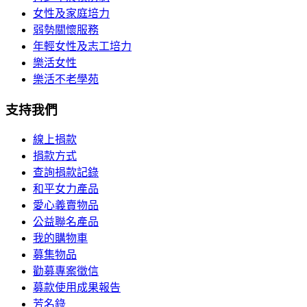
女性及家庭培力
弱勢關懷服務
年輕女性及志工培力
樂活女性
樂活不老學苑
支持我們
線上捐款
捐款方式
查詢捐款記錄
和平女力產品
愛心義賣物品
公益聯名產品
我的購物車
募集物品
勸募專案徵信
募款使用成果報告
芳名錄