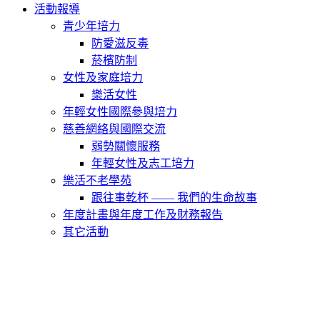
活動報導
青少年培力
防愛滋反毒
菸檳防制
女性及家庭培力
樂活女性
年輕女性國際參與培力
慈善網絡與國際交流
弱勢關懷服務
年輕女性及志工培力
樂活不老學苑
跟往事乾杯 —— 我們的生命故事
年度計畫與年度工作及財務報告
其它活動