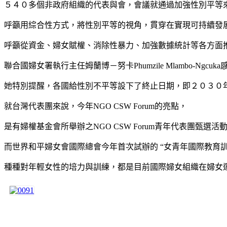
５４０多個非政府組織的代表與會，會議就通過加強性別平等
呼籲用綜合性方式，將性別平等的視角，貫穿在實現可持續發
呼籲從資金、婦女賦權、消除性暴力、加強數據統計等各方面
聯合國婦女署執行主任姆蘭博－努卡Phumzile Mlambo-N
她特別提醒，各國給性別不平等設下了終止日期，即２０３０
就台灣代表團來說，今年NGO CSW Forum的亮點，
是有婦權基金會所舉辦之NGO CSW Forum青年代表團甄選
而世界和平婦女會國際總會今年首次試辦的 “女青年國際教育訓練營
種種對年輕女性的培力與訓練，都是目前國際婦女組織在婦女