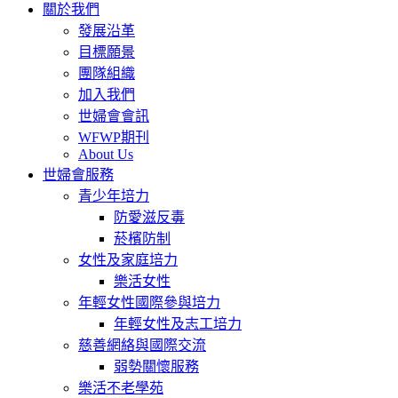
關於我們
發展沿革
目標願景
團隊組織
加入我們
世婦會會訊
WFWP期刊
About Us
世婦會服務
青少年培力
防愛滋反毒
菸檳防制
女性及家庭培力
樂活女性
年輕女性國際參與培力
年輕女性及志工培力
慈善網絡與國際交流
弱勢關懷服務
樂活不老學苑