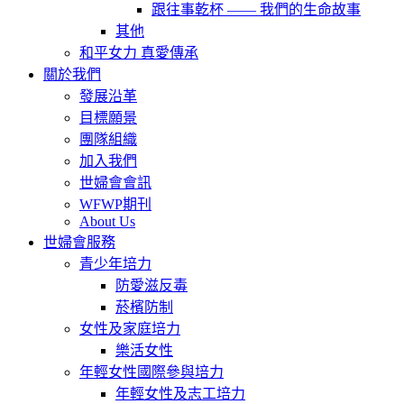
跟往事乾杯 —— 我們的生命故事
其他
和平女力 真愛傳承
關於我們
發展沿革
目標願景
團隊組織
加入我們
世婦會會訊
WFWP期刊
About Us
世婦會服務
青少年培力
防愛滋反毒
菸檳防制
女性及家庭培力
樂活女性
年輕女性國際參與培力
年輕女性及志工培力