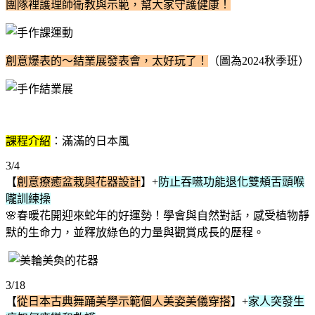
團隊裡護理師衛教與示範，幫大家守護健康！
創意爆表的～結業展發表會，太好玩了！
（圖為2024秋季班）
課程介紹
：滿滿的日本風
3/4
【
創意療癒盆栽與花器設計
】+
防止吞嚥功能退化雙頰舌頭喉
嚨訓練操
🌸春暖花開迎來蛇年的好運勢！學會與自然對話，感受植物靜
默的生命力，並釋放綠色的力量與觀賞成長的歷程。
3/18
【
從日本古典舞踊美學示範個人美姿美儀穿搭
】+
家人突發生