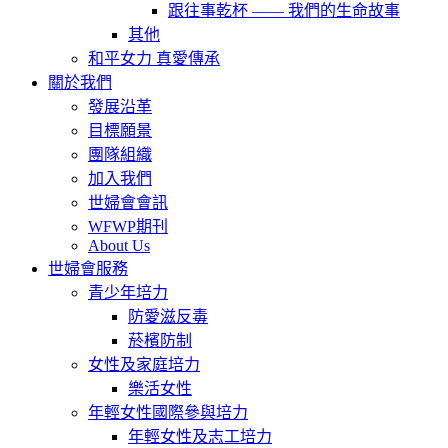
跟往事乾杯 —— 我們的生命故事
其他
和平女力 真愛傳承
關於我們
發展沿革
目標願景
團隊組織
加入我們
世婦會會訊
WFWP期刊
About Us
世婦會服務
青少年培力
防愛滋反毒
菸檳防制
女性及家庭培力
樂活女性
年輕女性國際參與培力
年輕女性及志工培力