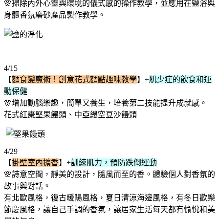
🌸掃除內外心靈與環境的儀式感的操作教學，並應用在鹽浴與
身體香氛磨砂產品製作教學。
4/15
【
麵食變魔術！創意花式麵點趣味教學
】+
肌少症的飲食和運
動保健
🌸增加動腦樂趣，簡單又養生，培養第二技能提升成就感。
花式紅棗堅果饅頭、中亞縷空豆沙饅頭
4/29
【
掛壁室內擴香
】+
訓練肌力，預防跌倒運動
🌸詩意空間，靜美的設計，隨風而至的香。體驗個人對香氛的
故事與對話。
有北歐風格，復古暖陽風格，夏日清涼海邊風格，有冬日歡樂
節慶風格，讓自己手調的香氛，讓居家生活每天都有愉悅和美