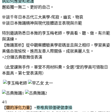
病如何應變和救護
邂逅獨一無二、更好的自己。
🌸談千年日本古代三大美學-侘寂，幽玄，物哀
🌸談日本舞踊精神與現代肢體語言表現與示範
特別邀請熟悉日本舞的李玉梅老師，學員看、聽、做，有示範
與演練。
【舞踊賞析】從中觀察體驗美學密碼並且與之相印，學習美姿
美儀自我愉悅，進而友善人際關係，成就美麗人生。
+2分鐘古典歌舞伎表演
（此堂課無手作，單堂不用材料費。全選7堂的學員可領取日
本面具，第七堂表演用）
4/1
【
鹽的淨化力量
】+
脊椎肩頸僵硬健康操