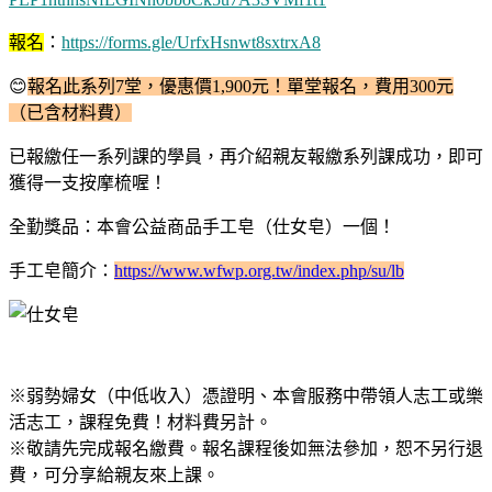
報名
：
https://forms.gle/UrfxHsnwt8sxtrxA8
😊
報名此系列7堂，優惠價1,900元！單堂報名，費用300元
（已含材料費）
已報繳任一系列課的學員，再介紹親友報繳系列課成功，即可
獲得一支按摩梳喔！
全勤獎品：本會公益商品手工皂（仕女皂）一個！
手工皂簡介：
https://www.wfwp.org.tw/index.php/su/lb
※弱勢婦女（中低收入）憑證明、本會服務中帶領人志工或樂
活志工，課程免費！材料費另計。
※敬請先完成報名繳費。報名課程後如無法參加，恕不另行退
費，可分享給親友來上課。