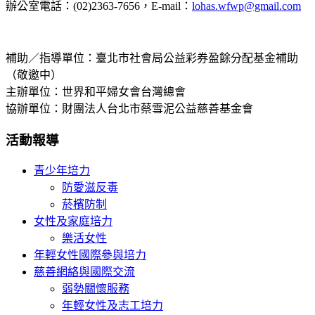
辦公室電話：(02)2363-7656，E-mail：
lohas.wfwp@gmail.com
補助／指導單位：臺北市社會局公益彩券盈餘分配基金補助
（敬邀中）
主辦單位：世界和平婦女會台灣總會
協辦單位：財團法人台北市蔡雪泥公益慈善基金會
活動報導
青少年培力
防愛滋反毒
菸檳防制
女性及家庭培力
樂活女性
年輕女性國際參與培力
慈善網絡與國際交流
弱勢關懷服務
年輕女性及志工培力