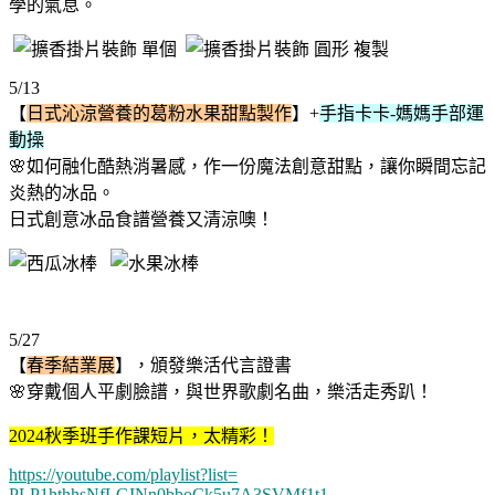
學的氣息。
5/13
【
日式沁涼營養的葛粉水果甜點製作
】+
手指卡卡-媽媽手部運
動操
🌸如何融化酷熱消暑感，作一份魔法創意甜點，讓你瞬間忘記
炎熱的冰品。
日式創意冰品食譜營養又清涼噢！
5/27
【
春季結業展
】，頒發樂活代言證書
🌸穿戴個人平劇臉譜，與世界歌劇名曲，樂活走秀趴！
2024秋季班手作課短片，太精彩！
https://youtube.com/playlist?
list=
PLP1hthhsNfLGINn0bboCk5u7A3SVM
f1t1