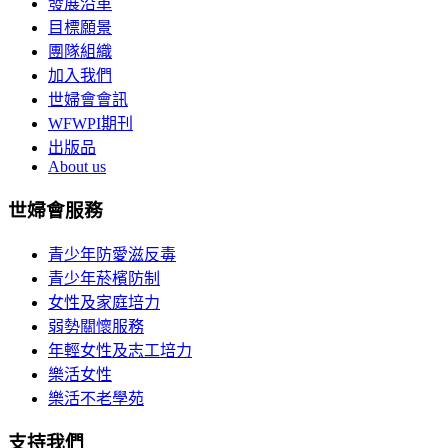
發展沿革
目標願景
團隊組織
加入我們
世婦會會訊
WFWPI期刊
出版品
About us
世婦會服務
青少年防愛滋反毒
青少年菸檳防制
女性及家庭培力
弱勢關懷服務
年輕女性及志工培力
樂活女性
樂活不老學苑
支持我們